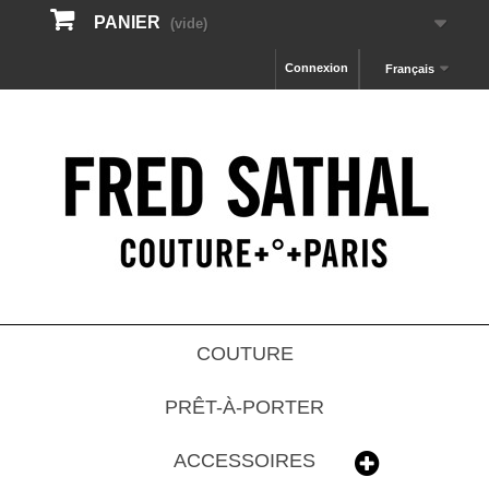
PANIER
(vide)
Connexion
Français
COUTURE
PRÊT-À-PORTER
ACCESSOIRES