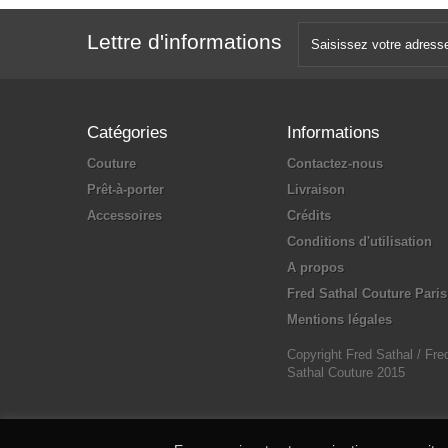
Lettre d'informations
Catégories
Informations
Couture
Contactez-nous
Prêt-à-porter
Livraison
Accessoires
Crédits
Conditions d'utilisation
A propos
Fred Sathal Couture Paris
Mentions légales
Copyright Fred Sathal / Fre
Sathal Couture 2015