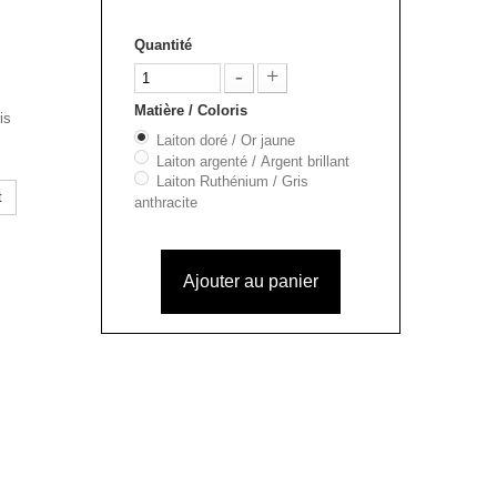
Quantité
Matière / Coloris
is
Laiton doré / Or jaune
Laiton argenté / Argent brillant
Laiton Ruthénium / Gris
t
anthracite
Ajouter au panier