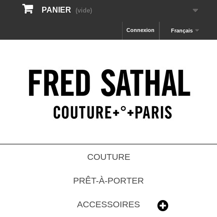
PANIER
(vide)
Connexion
Français
COUTURE
PRÊT-À-PORTER
ACCESSOIRES