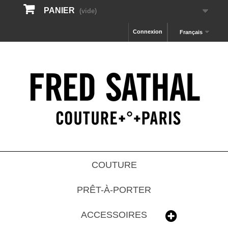
PANIER
(vide)
Connexion
Français
COUTURE
PRÊT-À-PORTER
ACCESSOIRES