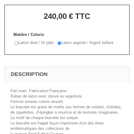
240,00 €
TTC
Matière / Coloris
Laiton doré / Or pâle
Laiton argenté / Argent brillant
DESCRIPTION
Fait main. Fabrication Française.
Ruban de laiton avec dorure ou argenture.
Fermoir anneau coloris assorti.
Le bracelet est gravé de motifs aux formes de volutes, d’étoiles,
de squelettes, d’épingles à nourrice et de textures imaginaires.
Le motif de chaque bracelet est unique.
Le bracelet est frappé façon imprimerie d’un des titres
emblématiques des collections de
la maison Fred Sathal Couture.