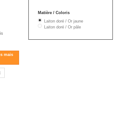
Matière / Coloris
Laiton doré / Or jaune
Laiton doré / Or pâle
is
ns mais
t