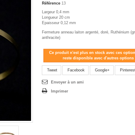
Référence
13
Largeur 0,4 mm
Longueur 20 cm
Epaisseur 0,12 mm
Fermeture anneau laiton argenté, doré, Ruthénium (gr
anthracite)
Ce produit n'est plus en stock avec ces optio
reste disponible avec d'autres options
Tweet
Facebook
Google+
Pinteres
Envoyer à un ami
Imprimer