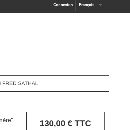
Connexion
Français
N FRED SATHAL
mère"
130,00 €
TTC