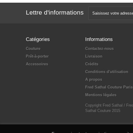
Lettre d'informations
Catégories
Informations
Couture
Contactez-nous
Prêt-à-porter
Livraison
Accessoires
Crédits
Conditions d'utilisation
A propos
Fred Sathal Couture Paris
Mentions légales
Copyright Fred Sathal / Fre
Sathal Couture 2015